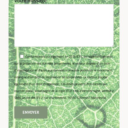
Votre message
Conformément au règlement nᵒ 2016/679, dit règlement général
sur la protection des données personnelles, le visiteur dispose d’un droit
d’interrogation et d’accès aux données à caractère personnel le concernant,
ainsi que d’un droit de rectification de ces données. Le visiteur dispose
également d’un droit d’opposition. Ces droits peuvent être exercés par
courrier postal, accompagné de la copie d’un titre d’identité signé, adressé à
SARL Le clos des IFS 2 rue charlemesnil, 76550 Colmesnil Manneville.