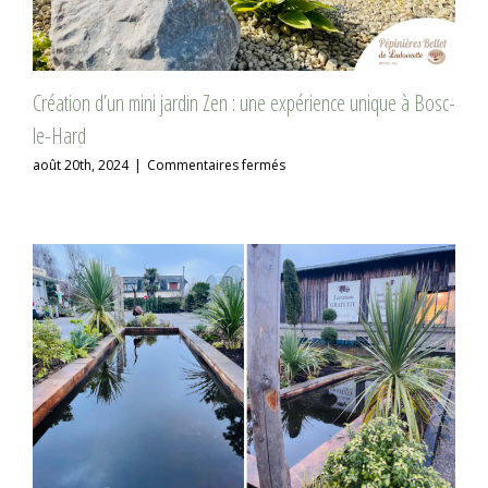
Création d’un mini jardin Zen : une expérience unique à Bosc-
le-Hard
sur
août 20th, 2024
|
Commentaires fermés
Création
d’un
mini
jardin
Zen
:
une
expérience
unique
à
Bosc-
le-
Hard