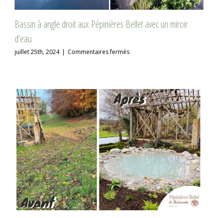
Bassin à angle droit aux Pépinières Bellet avec un miroir
d’eau
sur
juillet 25th, 2024
|
Commentaires fermés
Bassin
à
angle
droit
aux
Pépinières
Bellet
avec
un
miroir
d’eau