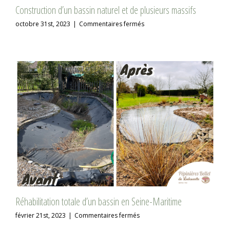
Construction d’un bassin naturel et de plusieurs massifs
sur
octobre 31st, 2023
|
Commentaires fermés
Construction
d’un
bassin
naturel
et
de
plusieurs
massifs
Réhabilitation totale d’un bassin en Seine-Maritime
sur
février 21st, 2023
|
Commentaires fermés
Réhabilitation