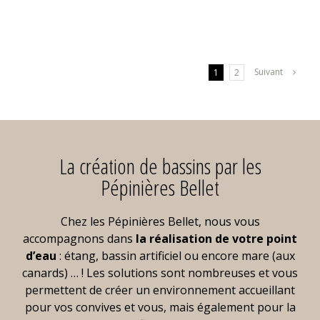
totale
d’un
bassin
en
Seine-
Maritime
Suivant
1
2
La création de bassins par les
Pépinières Bellet
Chez les Pépinières Bellet, nous vous
accompagnons dans
la réalisation de votre point
d’eau
: étang, bassin artificiel ou encore mare (aux
canards) … ! Les solutions sont nombreuses et vous
permettent de créer un environnement accueillant
pour vos convives et vous, mais également pour la