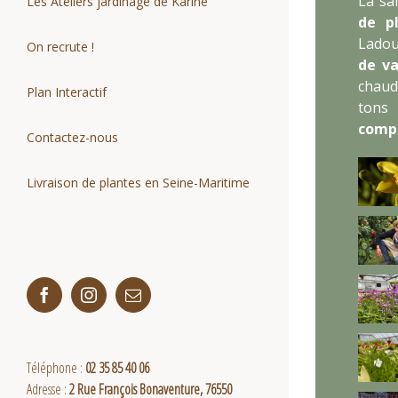
La sa
Les Ateliers jardinage de Karine
de pl
Ladou
On recrute !
de va
chaud
Plan Interactif
tons 
compr
Contactez-nous
Livraison de plantes en Seine-Maritime
Facebook
Instagram
Email
Téléphone :
02 35 85 40 06
Adresse :
2 Rue François Bonaventure, 76550