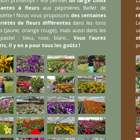
ison printemps / été permet
un large choix
L
antes à fleurs
aux pépinières Bellet de
a
cette ! Nous vous proposons
des centaines
r
riétés de fleurs différentes
dans les tons
L
s (jaune, orange rouge), mais aussi dans les
u
pastel : bleu, rose, blanc…
Vous l’aurez
o
is, il y en a pour tous les goûts !
p