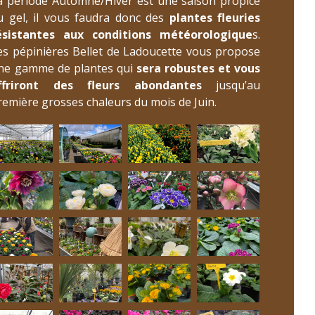
a période Automne/Hiver est une saison propice
u gel, il vous faudra donc des
plantes fleuries
ésistantes aux conditions météorologique
s.
es pépinières Bellet de Ladoucette vous propose
ne gamme de plantes qui
sera robustes et vous
ffriront des fleurs abondantes
jusqu’au
remière grosses chaleurs du mois de Juin.