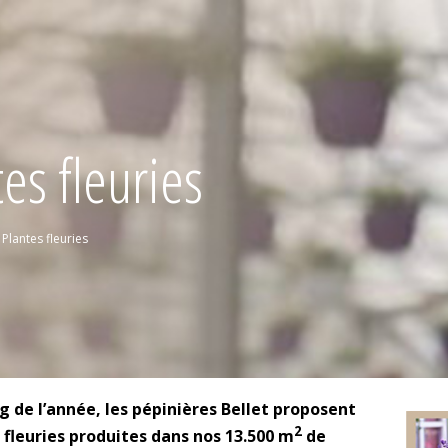
es fleuries
Plantes fleuries
g de l’année, les pépinières Bellet proposent
2
 fleuries produites dans nos 13.500 m
de