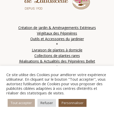
Création de jardin & Aménagements Extérieurs
Végétaux des Pépinières
Outils et Accessoires du jardinier
*
Livraison de plantes à domicile
Collections de plantes rares
Réalisations & Actualités des Pépinières Bellet
*
Contactez les Pépinières Bellet
Ce site utilise des Cookies pour améliorer votre expérience
utilisateur. En cliquant sur le bouton "Tout accepter", vous
autorisez l’utilisation de Cookies pour vous proposer des
publicités ciblées adaptées à vos centres d’intérêts et
réaliser des statistiques de visites.
© Copyright 2021 SARL Le clos des IFS – Les pépinières Bellet de Ladoucette – Tous
droits réservés | Site créé par
Alez PC
|
Mentions Légales
|
Plan du site
Tout accepter
Refuser
Personnaliser