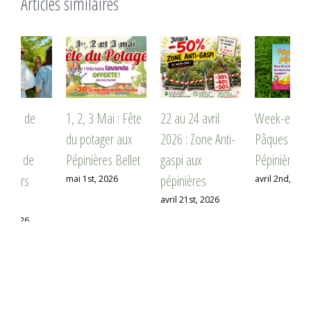
Articles similaires
1, 2, 3 Mai : Fête
22 au 24 avril
Week-end de
M
du potager aux
2026 : Zone Anti-
Pâques aux
m
Pépinières Bellet
gaspi aux
Pépinières Bellet
2
pépinières
mai 1st, 2026
avril 2nd, 2026
j
avril 21st, 2026