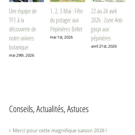
Une équipe de
1, 2, 3 Mai : Fête
22 au 24 avril
W
TF1 à la
du potager aux
2026 : Zone Anti-
P
découverte de
Pépinières Bellet
gaspi aux
P
notre univers
pépinières
mai 1st, 2026
a
botanique
avril 21st, 2026
mai 29th, 2026
Conseils, Actualités, Astuces
Merci pour cette magnifique saison 2026 !