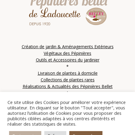
Création de jardin & Aménagements Extérieurs
Végétaux des Pépinières
Outils et Accessoires du jardinier
*
Livraison de plantes à domicile
Collections de plantes rares
Réalisations & Actualités des Pépinières Bellet
*
Contactez les Pépinières Bellet
Ce site utilise des Cookies pour améliorer votre expérience
utilisateur. En cliquant sur le bouton "Tout accepter", vous
autorisez l’utilisation de Cookies pour vous proposer des
publicités ciblées adaptées à vos centres d’intérêts et
réaliser des statistiques de visites.
© Copyright 2021 SARL Le clos des IFS – Les pépinières Bellet de Ladoucette – Tous
droits réservés | Site créé par
Alez PC
|
Mentions Légales
|
Plan du site