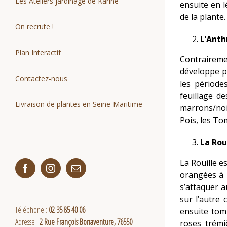
Les Ateliers jardinage de Karine
ensuite en l
de la plante.
On recrute !
L’Anth
Plan Interactif
Contrairem
développe p
Contactez-nous
les période
feuillage d
Livraison de plantes en Seine-Maritime
marrons/noir
Pois, les To
La Rou
La Rouille e
Facebook
Instagram
Email
orangées à 
s’attaquer a
sur l’autre 
Téléphone :
02 35 85 40 06
ensuite tom
Adresse :
2 Rue François Bonaventure, 76550
roses trémi