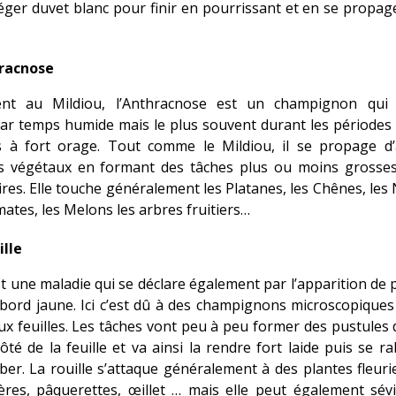
éger duvet blanc pour finir en pourrissant et en se propag
racnose
ent au Mildiou, l’Anthracnose est un champignon qui 
ar temps humide mais le plus souvent durant les périodes 
s à fort orage. Tout comme le Mildiou, il se propage d’
es végétaux en formant des tâches plus ou moins grosses
es. Elle touche généralement les Platanes, les Chênes, les 
mates, les Melons les arbres fruitiers…
ille
st une maladie qui se déclare également par l’apparition de 
bord jaune. Ici c’est dû à des champignons microscopiques
ux feuilles. Les tâches vont peu à peu former des pustules 
côté de la feuille et va ainsi la rendre fort laide puis se 
ber. La rouille s’attaque généralement à des plantes fleur
ères, pâquerettes, œillet … mais elle peut également sév