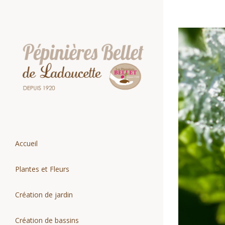
Passer
au
contenu
Voir
l'image
agrandie
Accueil
Plantes et Fleurs
Création de jardin
Création de bassins