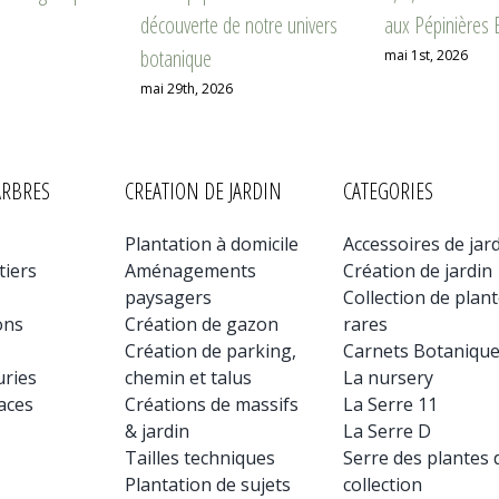
découverte de notre univers
aux Pépinières B
botanique
mai 1st, 2026
mai 29th, 2026
ARBRES
CREATION DE JARDIN
CATEGORIES
Plantation à domicile
Accessoires de jar
tiers
Aménagements
Création de jardin
paysagers
Collection de plan
ons
Création de gazon
rares
Création de parking,
Carnets Botaniqu
uries
chemin et talus
La nursery
aces
Créations de massifs
La Serre 11
& jardin
La Serre D
Tailles techniques
Serre des plantes 
Plantation de sujets
collection