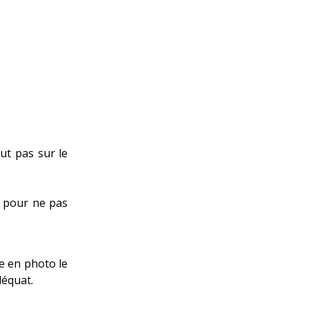
out pas sur le
es pour ne pas
e en photo le
déquat.