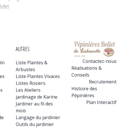
ellet
gaspi aux pépinières
Pépinières Bellet
avril 21st, 2026
avril 2nd, 2026
AUTRES
Contactez-nous
din
Liste Plantes &
Réalisations &
Arbustes
Conseils
tes
Liste Plantes Vivaces
Recrutement
Listes Rosiers
Histoire des
es
Les Ateliers
Pépinières
jardinage de Karine
Plan Interactif
Jardiner au fil des
mois
de
Langage du jardinier
Outils du jardinier