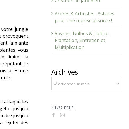
Création de jardinière
Arbres & Arbustes : Astuces
pour une reprise assurée !
 votre jungle
Vivaces, Bulbes & Dahlia :
et provoquent
Plantation, Entretien et
ent la plante
Multiplication
plantes, vous
e limiter la
n répétant ce
Archives
fois à J+ une
 œufs.
l attaque les
Suivez-nous !
gétal jusqu’à
indre jusqu’à
a rejeter des