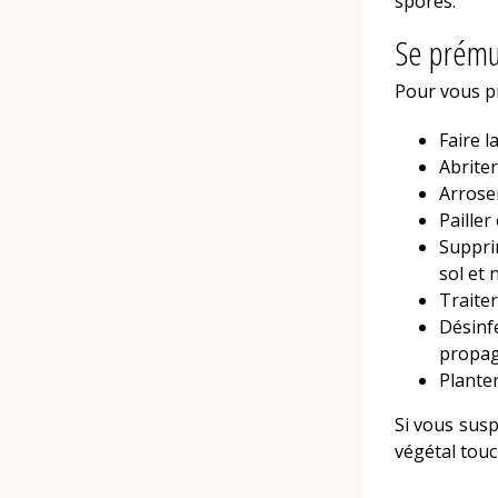
spores.
Se prémun
Pour vous p
Faire l
Abriter
Arroser
Pailler
Supprim
sol et 
Traiter
Désinfe
propag
Planter
Si vous susp
végétal touc