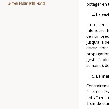
Colmesnil-Manneville, France
potager en t
La coc
La cochenil
intérieure. 
de nombreux 
jusqu’à la d
devez donc
propagation
geste à plu
semaine), de
La mal
Contrairemen
écorces des
entraîner sa
1 cm de dia