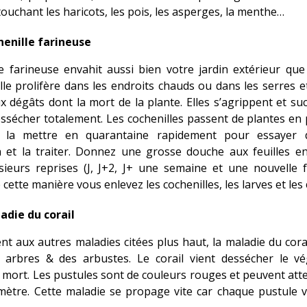
ouchant les haricots, les pois, les asperges, la menthe…
henille farineuse
le farineuse envahit aussi bien votre jardin extérieur que
Elle prolifère dans les endroits chauds ou dans les serres 
dégâts dont la mort de la plante. Elles s’agrippent et suc
essécher totalement. Les cochenilles passent de plantes en 
 la mettre en quarantaine rapidement pour essayer d
 et la traiter. Donnez une grosse douche aux feuilles e
sieurs reprises (J, J+2, J+ une semaine et une nouvelle 
 cette manière vous enlevez les cochenilles, les larves et les
adie du corail
t aux autres maladies citées plus haut, la maladie du corai
 arbres & des arbustes. Le corail vient dessécher le vé
 mort. Les pustules sont de couleurs rouges et peuvent atte
mètre. Cette maladie se propage vite car chaque pustule v