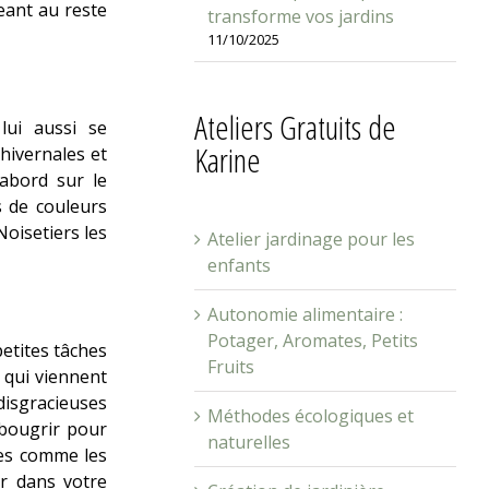
eant au reste
transforme vos jardins
11/10/2025
Ateliers Gratuits de
lui aussi se
Karine
hivernales et
abord sur le
 de couleurs
Noisetiers les
Atelier jardinage pour les
enfants
Autonomie alimentaire :
Potager, Aromates, Petits
petites tâches
Fruits
 qui viennent
disgracieuses
Méthodes écologiques et
rabougrir pour
naturelles
ies comme les
ir dans votre