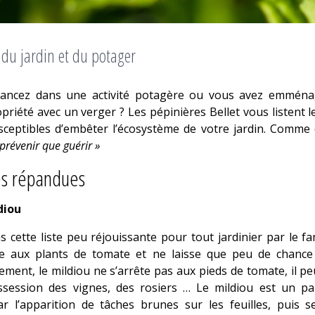
du jardin et du potager
lancez dans une activité potagère ou vous avez emmén
priété avec un verger ? Les pépinières Bellet vous listent l
ceptibles d’embêter l’écosystème de votre jardin. Comme di
prévenir que guérir »
es répandues
diou
cette liste peu réjouissante pour tout jardinier par le f
ue aux plants de tomate et ne laisse que peu de chance 
ment, le mildiou ne s’arrête pas aux pieds de tomate, il p
session des vignes, des rosiers … Le mildiou est un par
ar l’apparition de tâches brunes sur les feuilles, puis 