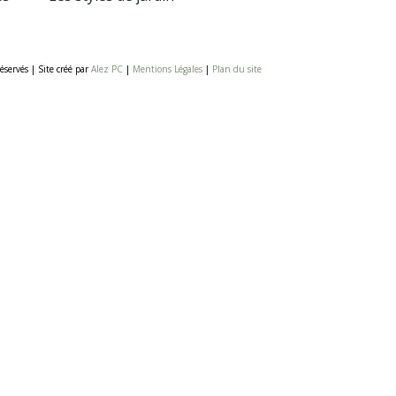
éservés | Site créé par
Alez PC
|
Mentions Légales
|
Plan du site