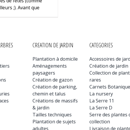
ées de fêtes (comme
lleurs ;). Avant que
ARBRES
CREATION DE JARDIN
CATEGORIES
Plantation à domicile
Accessoires de jar
tiers
Aménagements
Création de jardin
paysagers
Collection de plan
ons
Création de gazon
rares
Création de parking,
Carnets Botaniqu
uries
chemin et talus
La nursery
aces
Créations de massifs
La Serre 11
& jardin
La Serre D
Tailles techniques
Serre des plantes 
Plantation de sujets
collection
adultes
Livraison de plant