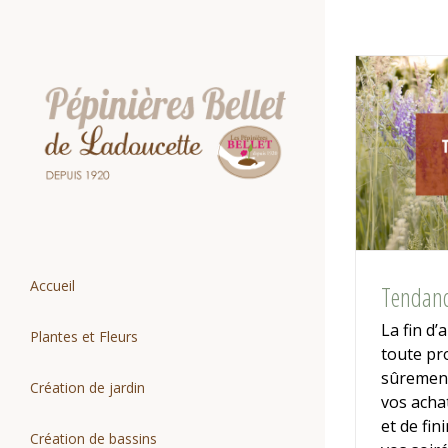
Passer
au
contenu
Accueil
Tendanc
La fin d
Plantes et Fleurs
toute pr
sûrement
Création de jardin
vos acha
et de fin
Création de bassins