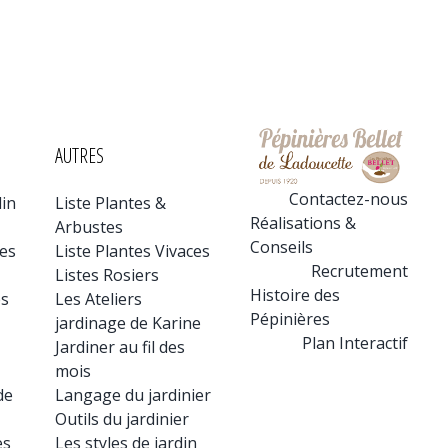
AUTRES
Contactez-nous
din
Liste Plantes &
Réalisations &
Arbustes
Conseils
tes
Liste Plantes Vivaces
Recrutement
Listes Rosiers
Histoire des
es
Les Ateliers
Pépinières
jardinage de Karine
Plan Interactif
Jardiner au fil des
mois
de
Langage du jardinier
Outils du jardinier
es
Les styles de jardin