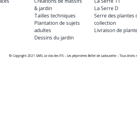
aces
Créations de massifs
La Serre 11
& jardin
La Serre D
Tailles techniques
Serre des plantes 
Plantation de sujets
collection
adultes
Livraison de plant
Dessins du jardin
© Copyright 2021 SARL Le clos des IFS – Les pépinières Bellet de Ladoucette – Tous droits r