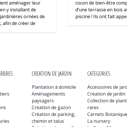
ient aménager leur
cocon de bien-être com
en y installant de
d’une terrasse en bois a
jardinières ornées de
piscine ! Ils ont fait app
 afin de créer de
ARBRES
CREATION DE JARDIN
CATEGORIES
Plantation à domicile
Accessoires de jar
tiers
Aménagements
Création de jardin
paysagers
Collection de plan
ons
Création de gazon
rares
Création de parking,
Carnets Botaniqu
uries
chemin et talus
La nursery