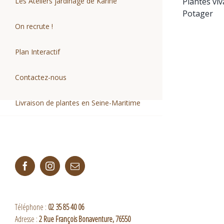
Les Ateliers jardinage de Karine
Plantes viv
Potager
On recrute !
Plan Interactif
Contactez-nous
Livraison de plantes en Seine-Maritime
Facebook
Instagram
Email
Téléphone :
02 35 85 40 06
Adresse :
2 Rue François Bonaventure, 76550