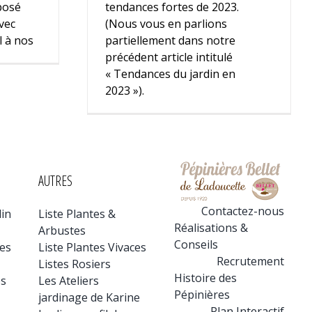
posé
tendances fortes de 2023.
vec
(Nous vous en parlions
el à nos
partiellement dans notre
précédent article intitulé
« Tendances du jardin en
2023 »).
AUTRES
Contactez-nous
din
Liste Plantes &
Réalisations &
Arbustes
Conseils
tes
Liste Plantes Vivaces
Recrutement
Listes Rosiers
Histoire des
es
Les Ateliers
Pépinières
jardinage de Karine
Plan Interactif