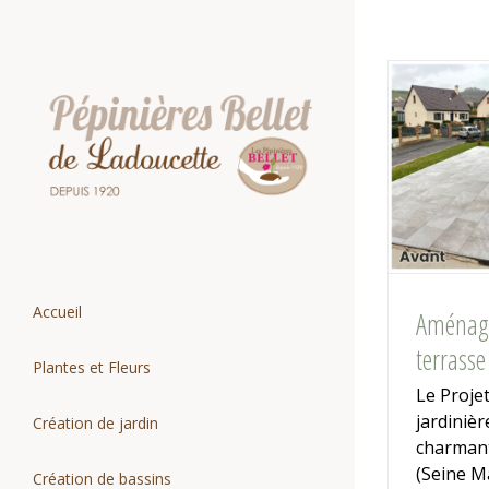
Passer
au
contenu
Accueil
Aménag
terrass
Plantes et Fleurs
Le Projet 
jardinièr
Création de jardin
charmant
(Seine M
Création de bassins