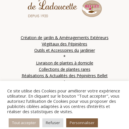
Création de jardin & Aménagements Extérieurs
Végétaux des Pépinières
Outils et Accessoires du jardinier
*
Livraison de plantes à domicile
Collections de plantes rares
Réalisations & Actualités des Pépinières Bellet
*
Contactez les Pépinières Bellet
Ce site utilise des Cookies pour améliorer votre expérience
utilisateur. En cliquant sur le bouton "Tout accepter", vous
autorisez l’utilisation de Cookies pour vous proposer des
publicités ciblées adaptées à vos centres d’intérêts et
réaliser des statistiques de visites.
© Copyright 2021 SARL Le clos des IFS – Les pépinières Bellet de Ladoucette – Tous
droits réservés | Site créé par
Alez PC
|
Mentions Légales
|
Plan du site
Tout accepter
Refuser
Personnaliser