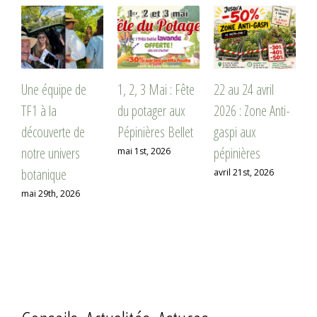
1, 2, 3 Mai : Fête
22 au 24 avril
Week-end de
M
du potager aux
2026 : Zone Anti-
Pâques aux
m
Pépinières Bellet
gaspi aux
Pépinières Bellet
2
pépinières
mai 1st, 2026
avril 2nd, 2026
j
avril 21st, 2026
Conseils, Actualités, Astuces