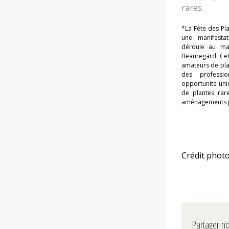
rares.
*La Fête des Pl
une manifesta
déroule au ma
Beauregard. Ce
amateurs de pla
des professi
opportunité uni
de plantes rare
aménagements p
Crédit photo
Partager no