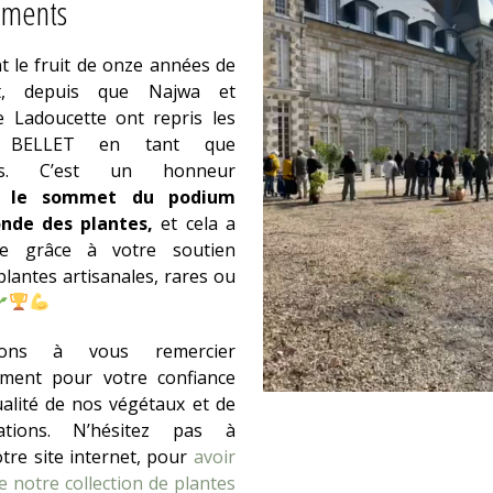
ements
t le fruit de onze années de
t, depuis que Najwa et
 Ladoucette ont repris les
es BELLET en tant que
stes. C’est un honneur
re le sommet du podium
nde des plantes,
et cela a
le grâce à votre soutien
lantes artisanales, rares ou
ons à vous remercier
ement pour votre confiance
ualité de nos végétaux et de
ations. N’hésitez pas à
tre site internet, pour
avoir
 notre collection de plantes