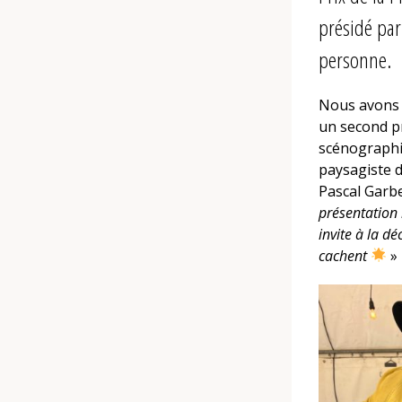
présidé par
personne.
Nous avons e
un second pri
scénographie
paysagiste 
Pascal Garbe
présentation i
invite à la dé
cachent
»