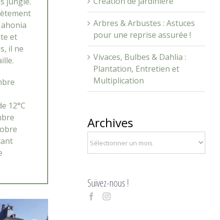
Création de jardinière
s jungle.
plètement
Arbres & Arbustes : Astuces
Mahonia
pour une reprise assurée !
te et
, il ne
Vivaces, Bulbes & Dahlia :
ille.
Plantation, Entretien et
Multiplication
mbre
de 12°C
bre
Archives
obre
tant
e
Suivez-nous !