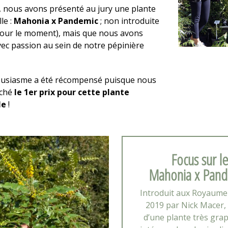
, nous avons présenté au jury une plante
le :
Mahonia x Pandemic
; non introduite
pour le moment), mais que nous avons
vec passion au sein de notre pépinière
usiasme a été récompensé puisque nous
oché
le 1er prix pour cette plante
le
!
Focus sur l
Mahonia x Pan
Introduit aux Royaume
2019 par Nick Macer, i
d’une plante très gra