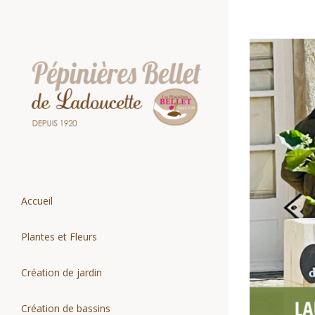
Passer
au
contenu
Voir
l'image
agrandie
Accueil
Plantes et Fleurs
Création de jardin
Création de bassins