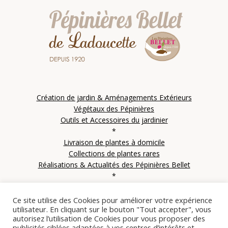
Création de jardin & Aménagements Extérieurs
Végétaux des Pépinières
Outils et Accessoires du jardinier
*
Livraison de plantes à domicile
Collections de plantes rares
Réalisations & Actualités des Pépinières Bellet
*
Contactez les Pépinières Bellet
Ce site utilise des Cookies pour améliorer votre expérience
utilisateur. En cliquant sur le bouton "Tout accepter", vous
autorisez l’utilisation de Cookies pour vous proposer des
© Copyright 2021 SARL Le clos des IFS – Les pépinières Bellet de Ladoucette – Tous
publicités ciblées adaptées à vos centres d’intérêts et