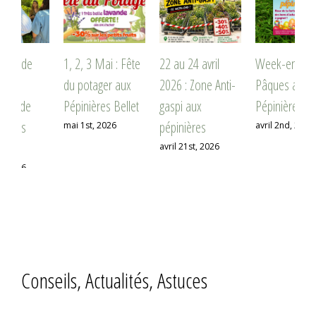
1, 2, 3 Mai : Fête
22 au 24 avril
Week-end de
M
du potager aux
2026 : Zone Anti-
Pâques aux
m
Pépinières Bellet
gaspi aux
Pépinières Bellet
2
pépinières
mai 1st, 2026
avril 2nd, 2026
j
avril 21st, 2026
Conseils, Actualités, Astuces