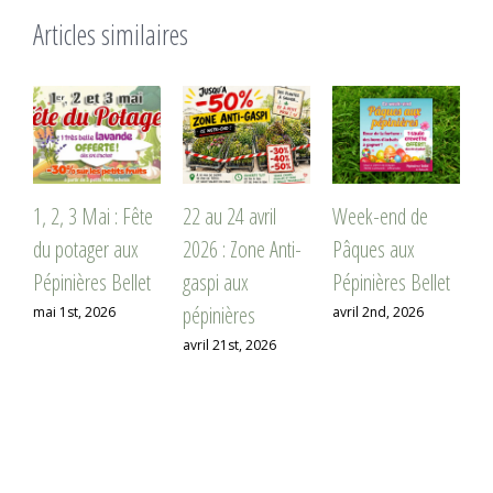
Articles similaires
22 au 24 avril
Week-end de
Travaux de
M
2026 : Zone Anti-
Pâques aux
printemps au
m
gaspi aux
Pépinières Bellet
jardin : nos
2
pépinières
conseils en Seine-
avril 2nd, 2026
j
Maritime
avril 21st, 2026
mars 24th, 2026